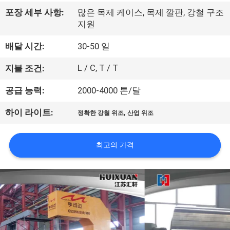
리
포장 세부 사항:
많은 목제 케이스, 목제 깔판, 강철 구조
지원
에
배달 시간:
30-50 일
대
L / C, T / T
지불 조건:
하
공급 능력:
2000-4000 톤/달
여
,
하이 라이트:
정확한 강철 위조
산업 위조
공
최고의 가격
장
여
행