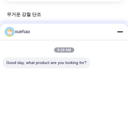
무거운 강철 단조
무거운 철강 도장 ASME 해양 셰프트 도장,선수 셰프트, 꼬리 셰프
xuehao
트, 스티어 스톡
GB/ASTM/ASME/EN 물 수집 상자, 탱크, 파이프, 배럴
5:19 AM
1045 / 4140 / 특기 중공강조각 실린더식 수갑 합금강조각
Good day, what product are you looking for?
모든
무거운 강철 단조
차축 갱구 위조
장치 공백 위조
단조 강철 플랜지
위조된 실린더
열처리 위조