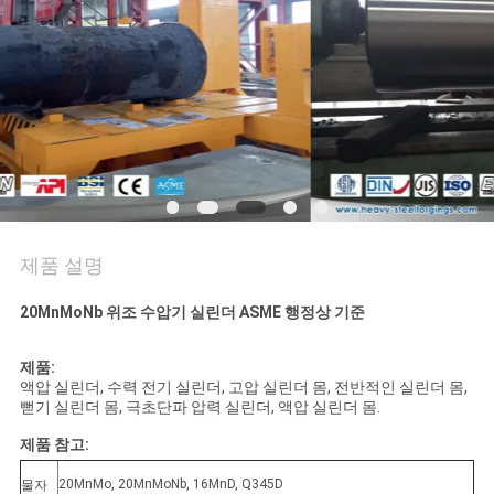
품
질
관
리
사
이
제품 설명
트
20MnMoNb 위조 수압기 실린더 ASME 행정상 기준
맵
제품:
액압 실린더, 수력 전기 실린더, 고압 실린더 몸, 전반적인 실린더 몸,
뻗기 실린더 몸, 극초단파 압력 실린더, 액압 실린더 몸.
PRIVACY
제품 참고:
POLICY
20MnMo, 20MnMoNb, 16MnD, Q345D
물자