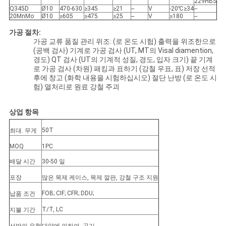
229HBS
Q345D
Ø10
470-630
≥345
≥21
--
V
-20℃≥34
--
20MnMo
Ø10
≥605
≥475
≥25
--
V
≥180
--
가공 절차:
가공 교류 품질 관리 위조: (로 온도 시험) 출력을 위조한으로
(공백 검사) 기계로 가공 검사 (UT, MT의 Visal diamention,
경도) QT 검사 (UT의 기계적 성질, 경도, 입자 크기) 끝 기계
로 가공 검사 (차원) 패킹과 표하기 (강철 우표, 표) 저장 선적
후에 창고 (화학 내용을 시험하십시오) 절단 난방 (로 온도 시
험) 열처리로 원료 강철 주괴
상업 항목
50T
최대. 무게
MOQ
1PC
배달 시간
30-50 일
포장
많은 목제 케이스, 목제 깔판, 강철 구조 지원
FOB; CIF; CFR; DDU;
납품 조건
T/T, LC
지불 기간