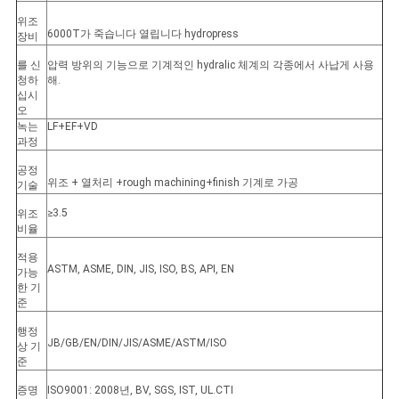
위조
6000T가 죽습니다 열립니다 hydropress
장비
를 신
압력 방위의 기능으로 기계적인 hydralic 체계의 각종에서 사납게 사용
청하
해.
십시
오
녹는
LF+EF+VD
과정
공정
위조 + 열처리 +rough machining+finish 기계로 가공
기술
≥3.5
위조
비율
적용
ASTM, ASME, DIN, JIS, ISO, BS, API, EN
가능
한 기
준
행정
JB/GB/EN/DIN/JIS/ASME/ASTM/ISO
상 기
준
증명
ISO9001: 2008년, BV, SGS, IST, UL.CTI