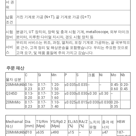
서 권
위
납품
거친 기계로 가공 (N+T); 끝 기계로 가공 (Q+T)
조건
시험
분광기, UT 장치의, 장력 및 충격 시험 기계, metalloscope, 외부 마이크
장비
로미터, 지루한 다이얼 지시자, 경도 시험 장치 등.
우리의 서비스는 위조, 과정, 열처리, 포장 기계로 가공하는, 끝 국부적으
서비
로 근수, 고객 정리 및 해상운송을 포함했습니다. 우리는 주요한 것으로
스
고객 요구, 및 제품 품질에 주의 가지고 갔습니다.
주문 재산
C
Si
Mn
P
S
크롬
Ni
Mo
Nb
물자 성분
20MnMoNb
0.16-
0.17-
1.20-
≤0.035
≤0.035
--
--
0.45-
0.20-
0.23
0.37
1.50
0.60
0.45
Q345D
0.13-
0.17-
1.20-
≤0.030
≤0.030
≤0.30
≤0.30
--
0.20
0.37
1.60
20MnMo
0.17-
0.17-
1.10-
≤0.025
≤0.015
≤0.030
≤0.030
0.20-
0.23
0.37
1.40
0.35
Mechainal
Dia.
TS/Rm
YS/Rp0.2
EL/A5
RA/Z
HBW
노치의
충격 에
(mm)
(Mpa)
(Mpa)
(%)
(%)
재산
유형
너지
20MnMoNb
Ø10
≥635
≥490
≥15
--
U
≥47
187-