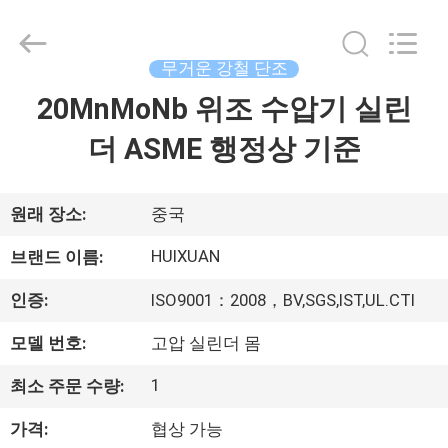
©
2016
-
2026
JIANGSU
무거운 강철 단조
HUI
XUAN
NEW
20MnMoNb 위조 수압기 실린
집
ENERGY
EQUIPMENT
CO.,LTD.
더 ASME 행정상 기준
All
Rights
제
Reserved.
품
원래 장소:
중국
HUIXUAN
브랜드 이름:
동
인증:
ISO9001：2008，BV,SGS,IST,UL.CTI
영
모델 번호:
고압 실린더 몸
상
1
최소 주문 수량:
가격:
협상 가능
우