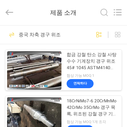
©
2016
-
제품 소개
2026
JIANGSU
HUI
XUAN
NEW
집
36
ENERGY
중국 차축 갱구 위조
EQUIPMENT
CO.,LTD.
All
무거운 강철 단조
Rights
제
Reserved.
합금 강철 탄소 강철 사탕
품
수수 기계장치 갱구 위조
45# 1045 ASTM4140
34CrNiMo6
협상 가능 MOQ:1
동
연락하다
35
영
18CrNiMo7-6 20CrMnMo
상
차축 갱구 위조
42CrMo 35CrMo 갱구 목
록, 위조된 강철 갱구 기
계 부속품
우
협상 가능 MOQ:1개 조각