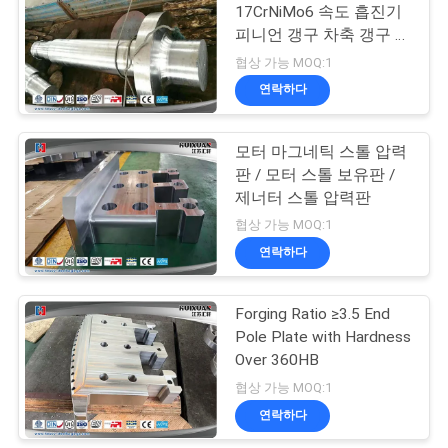
17CrNiMo6 속도 흡진기
피니언 갱구 차축 갱구 위
27
조
협상 가능 MOQ:1
죽습니다 여십시오
연락하다
위조
모터 마그네틱 스톨 압력
판 / 모터 스톨 보유판 /
제너터 스톨 압력판
협상 가능 MOQ:1
연락하다
22
Forging Ratio ≥3.5 End
합금 철강 단조
Pole Plate with Hardness
Over 360HB
협상 가능 MOQ:1
연락하다