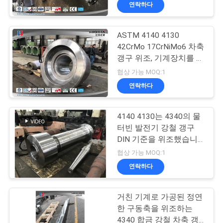
연락하다
리
에
ASTM 4140 4130
17
42CrMo 17CrNiMo6 차축
대
갱구 위조, 기계장치를 위
장치 공백 위조
한 테이퍼 갱구
하
협상 가능 MOQ:1
연락하다
여
4140 4130는 4340의 물
공
터빈 발전기 강철 갱구
DIN 기준을 위조했습니
장
26
다
협상 가능 MOQ:1
여
연락하다
단조 강철 플랜지
행
거친 기계로 가공된 정연
한 구동축을 위조하는
4340 합금 강철 차축 갱