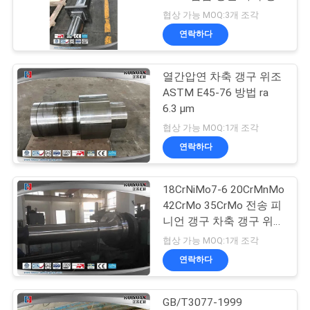
품
구
협상 가능 MOQ:3개 조각
질
연락하다
23
관
열간압연 차축 갱구 위조
리
위조된 실린더
ASTM E45-76 방법 ra
6.3 μm
사
협상 가능 MOQ:1개 조각
연락하다
이
트
18CrNiMo7-6 20CrMnMo
14
42CrMo 35CrMo 전송 피
맵
니언 갱구 차축 갱구 위조
열처리 위조
갱구
협상 가능 MOQ:1개 조각
PRIVACY
연락하다
POLICY
GB/T3077-1999