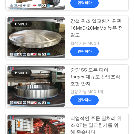
연락하다
리
에
강철 위조 열교환기 관판
16MnD/20MnMo 높은 정
대
밀도
하
협상 가능 MOQ:1
연락하다
여
중량 SS 오픈 다이
공
forges 대규모 산업조직
조형 반지
장
협상 가능 MOQ:1개
여
연락하다
행
직업적인 주문 열처리 위
조 QT는 열교환기를 위
해 죽습니다