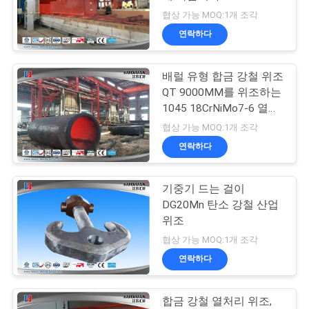
품
협상 가능 MOQ:1개 조각
질
연락하다
관
배럴 유형 합금 강철 위조
리
QT 9000MM를 위조하는
1045 18CrNiMo7-6 열처
리
사
협상 가능 MOQ:1개 조각
연락하다
이
트
기중기 드는 걸이
DG20Mn 탄소 강철 산업
맵
위조
협상 가능 MOQ:1개 조각
PRIVACY
연락하다
POLICY
합금 강철 열처리 위조,