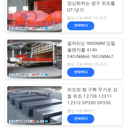
정상화하는 갱구 위조를
QT/냉각
협상 가능 MOQ:1개 조각
연락하다
열처리는 9000MM 강철
플랜지를 4140
34CrNiMo6 18CrNiMo7-
6 위조했습니다
협상 가능 MOQ:1개 조각
연락하다
위조된 형 구획 무거운 강
철 위조 1.2738 1.2311
1.2312 SP300 SP350
협상 가능 MOQ:1
연락하다