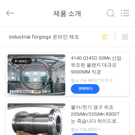
©
2016
-
제품 소개
2026
JIANGSU
HUI
XUAN
NEW
집
ENERGY
industrial forgings 온라인 제조
EQUIPMENT
CO.,LTD.
All
Rights
제
Reserved.
4140 Q345D 50Mn 산업
품
위조된 플랜지 대규모
9000MM 직경
협상 가능 MOQ:1개 조각
동
연락하다
영
물이/전기 갱구 위조
상
20SiMn/35SiMn 8000T
는 죽습니다 하이드로프
레스 열립니다
우
협상 가능 MOQ:1