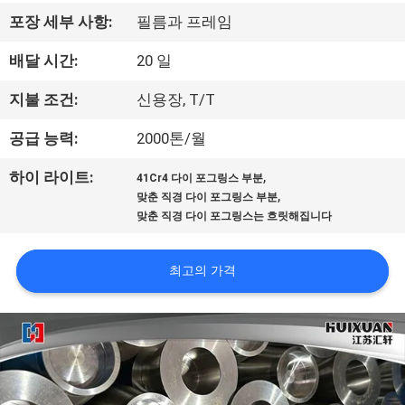
리
포장 세부 사항:
필름과 프레임
에
배달 시간:
20 일
대
지불 조건:
신용장, T/T
하
공급 능력:
2000톤/월
여
,
하이 라이트:
41Cr4 다이 포그링스 부분
,
맞춘 직경 다이 포그링스 부분
맞춘 직경 다이 포그링스는 흐릿해집니다
공
장
최고의 가격
여
행