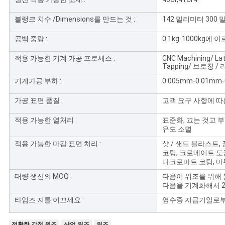
블랭크 치수 /Dimensions를 만드는 것 :
142 밀리미터 300
공백 중량 :
0.1kg-1000kg에 
적용 가능한 기계 가공 프로세스 :
CNC Machining/ Lathi
Tapping/ 브로칭 /
기계가공 부하 :
0.005mm-0.01m
가공 표면 품질 :
고객 요구 사항에 따른 R
적용 가능한 열처리 :
표준화, 끄는 것고 부
유도 소멸
적용 가능한 마감 표면 처리 :
샷 / 샌드 블라스트, 
코팅, 크로메이트 도금
다크로마트 코팅, 마
대량 생산의 MOQ :
다음이 위조를 위해 
다음을 기계화해서 2
타임즈 지를 이끄세요 :
영수증 지급기일로부터
정확한 강철 위조
산업 위조
위조