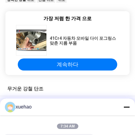
가장 저렴 한 가격 으로
41Cr4 자동차 모바일 다이 포그링스
맞춘 지름 부품
계속하다
무거운 강철 단조
무거운 철강 도장 ASME 해양 셰프트 도장,선수 셰프트, 꼬리 셰프
xuehao
트, 스티어 스톡
GB/ASTM/ASME/EN 물 수집 상자, 탱크, 파이프, 배럴
7:34 AM
1045 / 4140 / 특기 중공강조각 실린더식 수갑 합금강조각