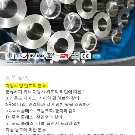
품
질
관
리
사
이
제품 설명
트
자동차 형 단조의 분류 :
맵
분류하기 위해 자동차 위조의 타입에 따른 1 :
a. 라운드 케이크 : 기어와 휠 허브와 같이
b.Rod 타입 : 연결봉과 같이 망치 팔을 조종하기
c.Crank 클래스 : 크랭크축, 캠축과 같이
PRIVACY
Ｄ. 주축 클래스 : 전면축과 같이
POLICY
Ｅ. 포크 클래스 : 너클, 플랜지 포크와 같이
가공 용도에 의한 분류 :