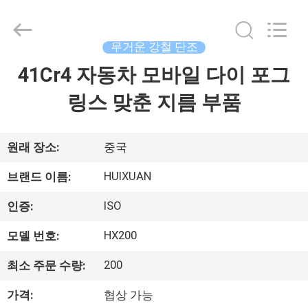
©
2016
-
2026
JIANGSU
무거운 강철 단조
HUI
XUAN
NEW
41Cr4 자동차 모바일 다이 포그
집
ENERGY
EQUIPMENT
CO.,LTD.
링스 맞춘 지름 부품
All
Rights
제
Reserved.
품
원래 장소:
중국
HUIXUAN
브랜드 이름:
동
ISO
인증:
영
HX200
모델 번호:
상
200
최소 주문 수량:
가격:
협상 가능
우