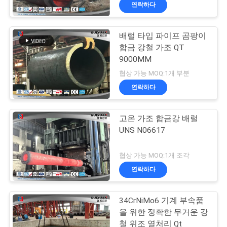
연락하다
리
에
배럴 타입 파이프 곰팡이
합금 강철 가조 QT
대
9000MM
하
협상 가능 MOQ:1개 부분
연락하다
여
고온 가조 합금강 배럴
공
UNS N06617
장
협상 가능 MOQ:1개 조각
여
연락하다
행
34CrNiMo6 기계 부속품
을 위한 정확한 무거운 강
철 위조 열처리 Qt