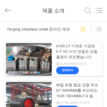
©
2016
-
제품 소개
2026
JIANGSU
HUI
XUAN
NEW
집
ENERGY
forging stainless steel 온라인 제조
EQUIPMENT
CO.,LTD.
All
Rights
제
Reserved.
A105 LF 기계로 가공된
품
E-F VD 사각 연결은 강철
플랜지 위조했습니다
협상 가능 MOQ:5 조각
동
연락하다
영
배럴 유형 합금 강철 위조
상
QT 9000MM를 위조하는
1045 18CrNiMo7-6 열처
리
우
협상 가능 MOQ:1개 조각