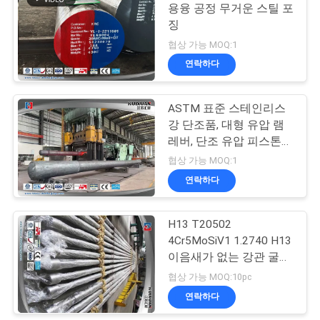
용융 공정 무거운 스틸 포
징
협상 가능 MOQ:1
연락하다
ASTM 표준 스테인리스
강 단조품, 대형 유압 램
레버, 단조 유압 피스톤
로드, 타이 로드,
협상 가능 MOQ:1
연락하다
H13 T20502
4Cr5MoSiV1 1.2740 H13
이음새가 없는 강관 굴대
막대기/합금 강철 핵심
협상 가능 MOQ:10pc
막대
연락하다