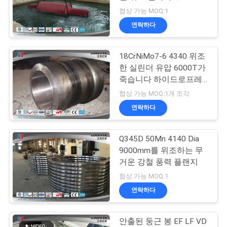
품
협상 가능 MOQ:1
질
연락하다
관
18CrNiMo7-6 4340 위조
리
한 실린더 유압 6000T가
죽습니다 하이드로프레
스 열립니다
사
협상 가능 MOQ:1개 조각
연락하다
이
트
Q345D 50Mn 4140 Dia
9000mm를 위조하는 무
맵
거운 강철 풍력 플랜지
협상 가능 MOQ:1
PRIVACY
연락하다
POLICY
안출된 둥근 봉 EF LF VD