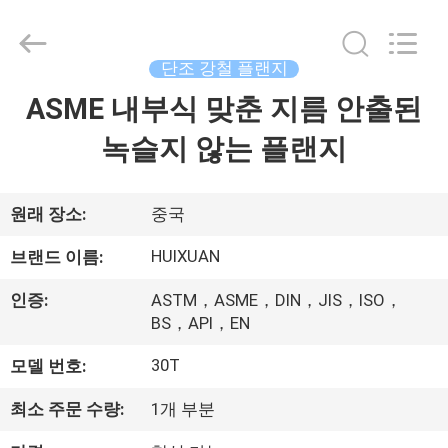
©
2016
-
2026
JIANGSU
단조 강철 플랜지
HUI
XUAN
NEW
ASME 내부식 맞춘 지름 안출된
집
ENERGY
EQUIPMENT
CO.,LTD.
녹슬지 않는 플랜지
All
Rights
제
Reserved.
품
원래 장소:
중국
HUIXUAN
브랜드 이름:
동
인증:
ASTM，ASME，DIN，JIS，ISO，
영
BS，API，EN
상
30T
모델 번호:
최소 주문 수량:
1개 부분
우