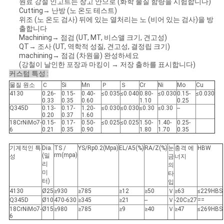
원료 강철 인고트는 창고 안으로 (화학 물질 함량을 시험합니다)
Cutting→ 난방 (노 온도 테스트)
위조 (노 온도 검사) 뒤에 있는 열처리는 노 (비어 있는 검사)을 방
출합니다
Machining→ 점검 (UT, MT, 비스앨 크기, 견고성)
QT→ 조사 (UT, 역학적 성질, 견고성, 결정립 크기)
machining→ 점검 (차원을) 완성하세요
(강철이 날인한 포장과 마킹이 → 저장 출하를 표시합니다)
커스텀 특성 :
물질 원소
Ｃ
Si
Mn
Ｐ
Ｓ
Cr
Ni
Mo
Cu
4130
0.26-
0.15-
0.40-
≤0.035
≤0.040
0.80-
≤0.030
0.15-
≤0.030
0.33
0.35
0.60
1.10
0.25
Q345D
0.13-
0.17-
1.20-
≤0.030
≤0.030
≤0.30
≤0.30
--
0.20
0.37
1.60
18CrNiMo7-
0.15-
0.17-
0.50-
≤0.025
≤0.025
1.50-
1.40-
0.25-
6
0.21
0.35
0.90
1.80
1.70
0.35
기계적인 특
Dia.
TS /
YS/Rp0.2(Mpa)
EL/A5(%)
RA/Z(%)
눈
충격 에
HBW
rm(mpa)
(밀
성
금
너지
리
의
미
타
터)
입
4130
Ø25
≥930
≥785
≥12
≥50
Ｖ
≥63
≤229HBS
Q345D
Ø10
470-630
≥345
≥21
--
Ｖ
-20C≥27
==
18CrNiMo7-
Ø15
≥980
≥785
≥9
≥40
Ｖ
≥47
≤269HBS
6