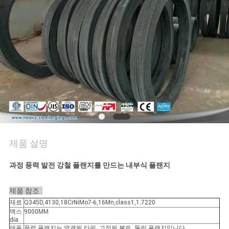
품
질
관
리
사
이
트
제품 설명
맵
과정 풍력 발전 강철 플랜지를 만드는 내부식 플랜지
PRIVACY
제품 참조 :
재료
Q345D,4130,18CrNiMo7-6,16Mn,class1,1.7220
POLICY
맥스
9000MM
dia
애플
풍력 플랜지는 연결된 타워, 고정된 볼트, 뚫린 플랜지입니다