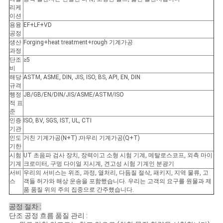
리케
이션
용융
EF+LF+VD
공정
생산
Forging+heat treatment+rough 기계가공
과정
단조
≥5
비
해당
ASTM, ASME, DIN, JIS, ISO, BS, API, EN, DIN
규격
행정
JB/GB/EN/DIN/JIS/ASME/ASTM/ISO
적 표
준
인증
ISO, BV, SGS, IST, UL, CTI
기관
인도
거친 기계가공(N+T) ;마무리 기계가공(Q+T)
기한
시험
UT 초음파 검사 장치, 장력이고 소형 시험 기계, 메탈로스코프, 외측 마이
기계
크로미터, 구멍 다이얼 지시계, 견고성 시험 기계인 분광기
서비
우리의 서비스는 위조, 과정, 열처리, 다듬질 절삭, 패키지, 지역 물류, 고
스
객들 허가와 해상 운송을 포함했습니다. 우리는 고객의 요구를 원물과 제
품 품질 위의 주의 집중으로 간주했습니다.
공정 절차 :
단조 공정 흐름 품질 관리 :