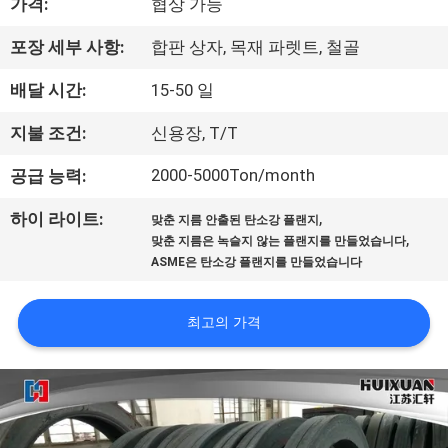
가격:
협상 가능
리
포장 세부 사항:
합판 상자, 목재 파렛트, 철골
에
배달 시간:
15-50 일
대
지불 조건:
신용장, T/T
하
2000-5000Ton/month
공급 능력:
여
,
하이 라이트:
맞춘 지름 안출된 탄소강 플랜지
,
맞춘 지름은 녹슬지 않는 플랜지를 만들었습니다
공
ASME은 탄소강 플랜지를 만들었습니다
장
최고의 가격
여
행