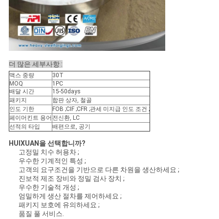
더 많은 세부사항 :
맥스 중량
30T
MOQ
1PC
배달 시간
15-50days
패키지
합판 상자, 철골
인도 기한
FOB ;CIF ;CFR ;관세 미지급 인도 조건 ;
페이머킨트 용어
전신환, LC
선적의 타입
배편으로, 공기
HUIXUAN을 선택합니까?
고정밀 치수 허용차 ;
우수한 기계적인 특성 ;
고객의 요구조건을 기반으로 다른 차원을 생산하세요 ;
진보적 제조 장비와 정밀 검사 장치 ;
우수한 기술적 개성 ;
엄밀하게 생산 절차를 제어하세요 ;
패키지 보호에 유의하세요 ;
품질 풀 서비스.