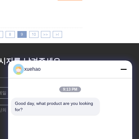
8
9
10
>>
>|
시지를 남겨주세요
xuehao
9:13 PM
Good day, what product are you looking 
for?