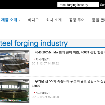
Sea
제품 소개
비디오
회사 소개
공장 투어
품질 관
teel forging industry
00)
4340 20CrMnMo 장치 공백 위조, 4000T 산업 합
자세히보기
2016-12-07 14:55:22
무거운 짐 SS가 죽습니다 위조 대규모 열립니다 산
12000T
자세히보기
2016-12-09 15:53:08