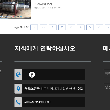
자세히보기
2016-12-07 14:23:25
Page 9 of 10
|<
<<
1
2
3
4
5
6
7
저희에게 연락하십시오
메
향
떻
영업소:
중국 장쑤성 장자강시 화젠 맨션 1002
야
+86--13914905080