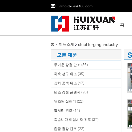
arnoldxue@163.com
홈
steel forging industry
홈
제품 소개
s
모든 제품
(1
무거운 강철 단조
(36)
차축 갱구 위조
(35)
장치 공백 위조
(17)
단조 강철 플랜지
(26)
위조된 실린더
(22)
열처리 위조
(14)
죽습니다 여십시오 위조
(27)
합금 철강 단조
(22)