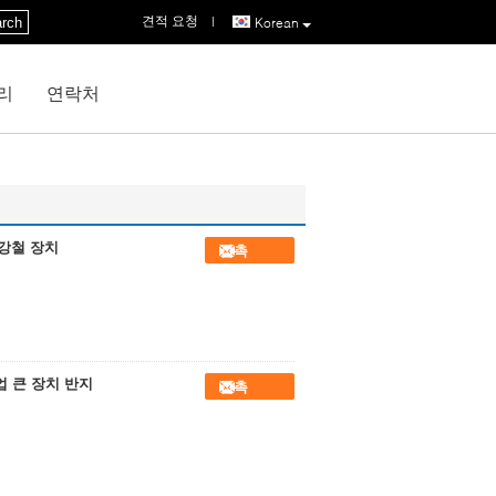
견적 요청
|
rch
Korean
리
연락처
금 강철 장치
접촉
업 큰 장치 반지
접촉