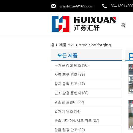
86--1391490
arnoldxue@163.com
홈
precision forging
홈
제품 소개
p
모든 제품
(1
무거운 강철 단조
(36)
차축 갱구 위조
(35)
장치 공백 위조
(17)
단조 강철 플랜지
(26)
위조된 실린더
(22)
열처리 위조
(14)
죽습니다 여십시오 위조
(27)
합금 철강 단조
(22)