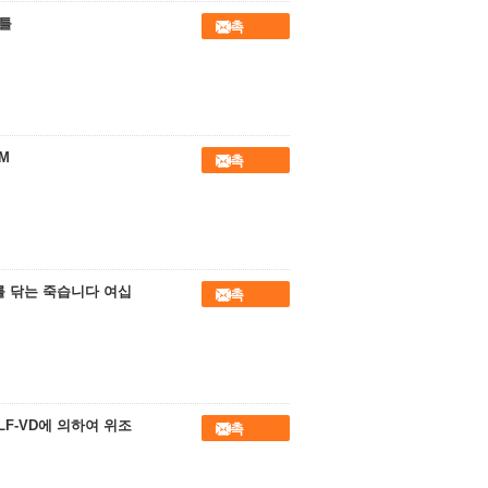
형틀
접촉
M
접촉
조를 닦는 죽습니다 여십
접촉
LF-VD에 의하여 위조
접촉