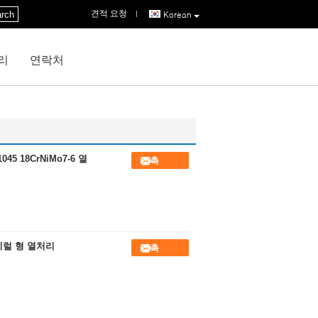
견적 요청
|
rch
Korean
리
연락처
5 18CrNiMo7-6 열
접촉
베럴 형 열처리
접촉