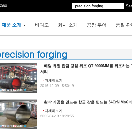
5080
Sea
제품 소개
비디오
회사 소개
공장 투어
품질 관
recision forging
00)
배럴 유형 합금 강철 위조 QT 9000MM를 위조하는 104
처리
자세히보기
2016-12-09 15:50:19
황삭 가공을 만드는 합금 강을 만드는 34CrNiMo6 
자세히보기
2022-04-19 18:28:55