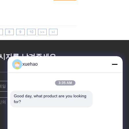
8
9
10
>>
>|
시지를 남겨주세요
xuehao
3:35 AM
Good day, what product are you looking 
for?