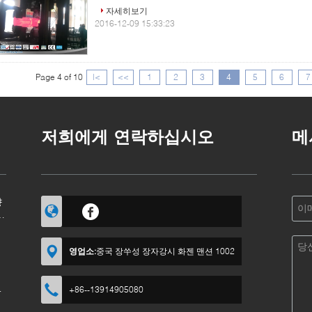
자세히보기
2016-12-09 15:33:23
Page 4 of 10
|<
<<
1
2
3
4
5
6
7
저희에게 연락하십시오
메
향
떻
영업소:
중국 장쑤성 장자강시 화젠 맨션 1002
야
+86--13914905080