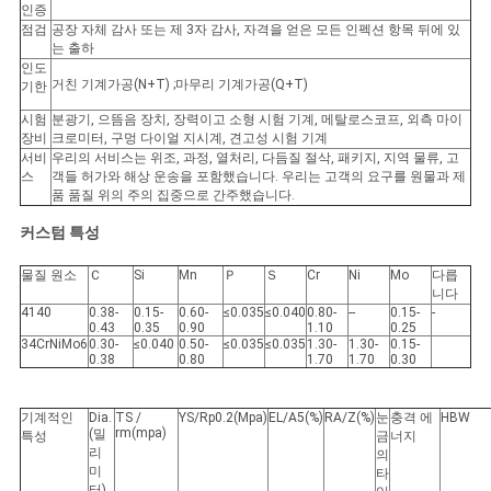
인증
점검
공장 자체 감사 또는 제 3자 감사, 자격을 얻은 모든 인펙션 항목 뒤에 있
는 출하
인도
거친 기계가공(N+T) ;마무리 기계가공(Q+T)
기한
시험
분광기, 으뜸음 장치, 장력이고 소형 시험 기계, 메탈로스코프, 외측 마이
장비
크로미터, 구멍 다이얼 지시계, 견고성 시험 기계
서비
우리의 서비스는 위조, 과정, 열처리, 다듬질 절삭, 패키지, 지역 물류, 고
스
객들 허가와 해상 운송을 포함했습니다. 우리는 고객의 요구를 원물과 제
품 품질 위의 주의 집중으로 간주했습니다.
커스텀 특성
물질 원소
Ｃ
Si
Mn
Ｐ
Ｓ
Cr
Ni
Mo
다릅
니다
4140
0.38-
0.15-
0.60-
≤0.035
≤0.040
0.80-
--
0.15-
-
0.43
0.35
0.90
1.10
0.25
34CrNiMo6
0.30-
≤0.040
0.50-
≤0.035
≤0.035
1.30-
1.30-
0.15-
0.38
0.80
1.70
1.70
0.30
기계적인
Dia.
TS /
YS/Rp0.2(Mpa)
EL/A5(%)
RA/Z(%)
눈
충격 에
HBW
rm(mpa)
(밀
특성
금
너지
리
의
미
타
터)