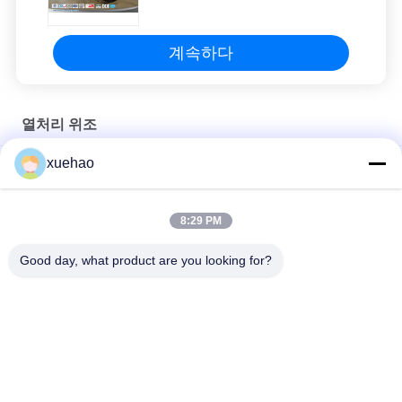
계속하다
열처리 위조
xuehao
고온 가조 합금강 배럴 UNS N06617
배럴 타입 파이프 곰팡이 합금 강철 가조 QT 9000MM
8:29 PM
황삭 가공을 만드는 합금 강을 만드는 34CrNiMo6 베럴 형 열처리
Good day, what product are you looking for?
모든
무거운 강철 단조
차축 갱구 위조