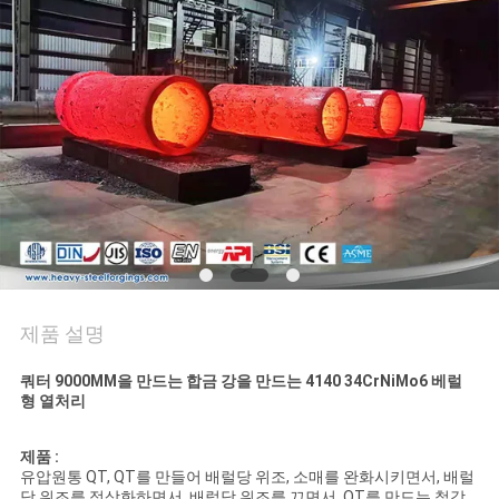
품
질
관
리
사
이
트
제품 설명
맵
쿼터 9000MM을 만드는 합금 강을 만드는
4140 34CrNiMo6
베럴
형 열처리
PRIVACY
POLICY
제품 :
유압원통 QT, QT를 만들어 배럴당 위조, 소매를 완화시키면서, 배럴
당 위조를 정상화하면서, 배럴당 위조를 끄면서, QT를 만드는 철강