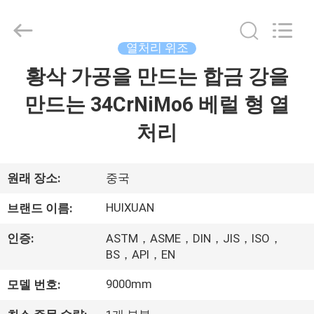
©
2016
-
2026
JIANGSU
열처리 위조
HUI
XUAN
NEW
황삭 가공을 만드는 합금 강을
집
ENERGY
EQUIPMENT
CO.,LTD.
만드는 34CrNiMo6 베럴 형 열
All
Rights
제
Reserved.
처리
품
원래 장소:
중국
동
HUIXUAN
브랜드 이름:
영
인증:
ASTM，ASME，DIN，JIS，ISO，
상
BS，API，EN
9000mm
모델 번호:
우