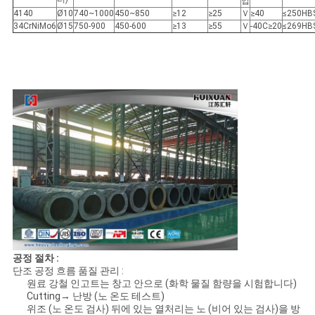
입
4140
Ø10
740~1000
450~850
≥12
≥25
Ｖ
≥40
≤250HB
34CrNiMo6
Ø15
750-900
450-600
≥13
≥55
Ｖ
-40C≥20
≤269HB
공정 절차 :
단조 공정 흐름 품질 관리 :
원료 강철 인고트는 창고 안으로 (화학 물질 함량을 시험합니다)
Cutting→ 난방 (노 온도 테스트)
위조 (노 온도 검사) 뒤에 있는 열처리는 노 (비어 있는 검사)을 방