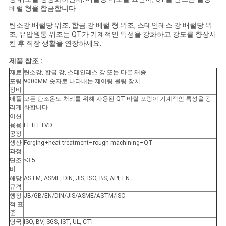
베럴 형을 합금합니다
탄소강 배럴당 위조, 합금 강 베럴 형 위조, 스테인레스 강 배럴당 위
조, 유압원통 위조는 QT가 기계적인 특성을 강화하고 강도를 향상시
킨 후 직장 생활을 연장하세요.
제품 참조 :
재료
탄소강, 합금 강, 스테인레스 강 또는 다른 재종
포링
9000MM 숫자로 나타내는 제어링 롤링 장치
장비
애플
모든 단조온도 처리를 위해 사용된 QT 바릴 포링이 기계적인 특성을 강
리케
화합니다
이션
용융
EF+LF+VD
공정
생산
Forging+heat treatment+rough machining+QT
과정
단조
≥3.5
비
해당
ASTM, ASME, DIN, JIS, ISO, BS, API, EN
규격
행정
JB/GB/EN/DIN/JIS/ASME/ASTM/ISO
적 표
준
당국
ISO, BV, SGS, IST, UL, CTI