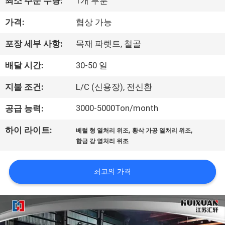
최소 주문 수량:
1개 부분
리
가격:
협상 가능
에
포장 세부 사항:
목재 파렛트, 철골
대
배달 시간:
30-50 일
하
지불 조건:
L/C (신용장), 전신환
여
3000-5000Ton/month
공급 능력:
공
,
,
하이 라이트:
베럴 형 열처리 위조
황삭 가공 열처리 위조
합금 강 열처리 위조
장
여
최고의 가격
행