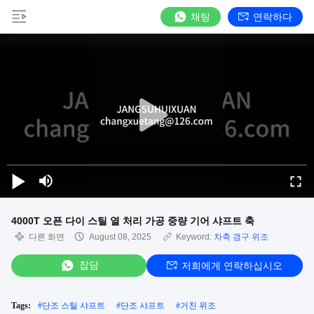
채팅
연락하다
4000T 오픈 다이 스틸 열 처리 가공 중량 기어 샤프트 축
다른 화면
August 08, 2025
Keyword:
차축 갱구 위조
잡담
저희에게 연락하십시오
Tags:
#
단조 스틸 샤프트
#
단조 샤프트
#
거친 위조