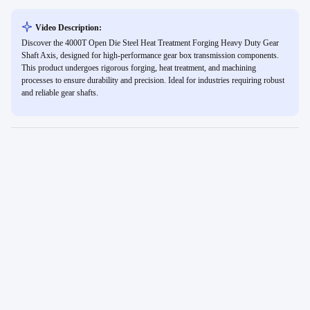
Video Description:
Discover the 4000T Open Die Steel Heat Treatment Forging Heavy Duty Gear
Shaft Axis, designed for high-performance gear box transmission components.
This product undergoes rigorous forging, heat treatment, and machining
processes to ensure durability and precision. Ideal for industries requiring robust
and reliable gear shafts.