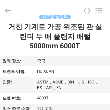
©
2016
-
2026
JIANGSU
위조된 실린더
HUI
XUAN
NEW
거친 기계로 가공 위조된 관 실
집
ENERGY
EQUIPMENT
CO.,LTD.
린더 두 배 플랜지 배럴
All
Rights
제
Reserved.
5000mm 6000T
품
원래 장소:
중국
동
HUIXUAN
브랜드 이름:
영
인증:
ASTM，ASME，DIN，JIS，ISO，
BS，API，EN
상
4000T
모델 번호:
우
최소 주문 수량:
1개 조각