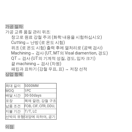
가공 절차:
가공 교류 품질 관리 위조:
창고로 원료 강철 주괴 (화학 내용을 시험하십시오)
Cutting→ 난방 (로 온도 시험)
위조 (로 온도 시험) 출력 후에 열처리로 (공백 검사)
Machining→ 검사 (UT, MT의 Visal diamention, 경도)
QT→ 검사 (UT의 기계적 성질, 경도, 입자 크기)
끝 machining→ 검사 (차원)
패킹과 표하기 (강철 우표, 표) → 저장 선적
상업 항목:
최대 길이
5000MM
MOQ
1PC
배달 시간
30-50days
포장
목제 깔판, 강철 구조
납품 조건
FOB; CIF; CFR; DDU;
지불 기간
T/T, LC
선박의 유형
대양에 의하여, 공기
이점: