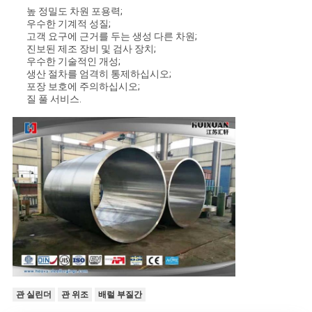
높 정밀도 차원 포용력;
우수한 기계적 성질;
고객 요구에 근거를 두는 생성 다른 차원;
진보된 제조 장비 및 검사 장치;
우수한 기술적인 개성;
생산 절차를 엄격히 통제하십시오;
포장 보호에 주의하십시오;
질 풀 서비스.
관 실린더
관 위조
배럴 부질간