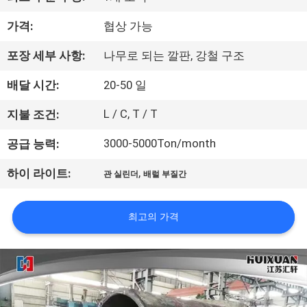
리
가격:
협상 가능
에
포장 세부 사항:
나무로 되는 깔판, 강철 구조
대
배달 시간:
20-50 일
하
L / C, T / T
지불 조건:
여
3000-5000Ton/month
공급 능력:
,
공
하이 라이트:
관 실린더
배럴 부질간
장
최고의 가격
여
행