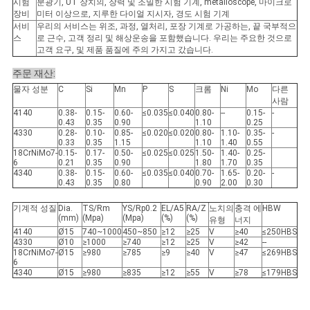
시험
분광기, UT 장치의, 장력 및 조밀한 시험 기계, metalloscope, 마이크로
장비
미터 이상으로, 지루한 다이얼 지시자, 경도 시험 기계
서비
우리의 서비스는 위조, 과정, 열처리, 포장 기계로 가공하는, 끝 국부적으
스
로 근수, 고객 정리 및 해상운송을 포함했습니다. 우리는 주요한 것으로
고객 요구, 및 제품 품질에 주의 가지고 갔습니다.
주문 재산:
물자 성분
C
Si
Mn
P
S
크롬
Ni
Mo
다른
사람
4140
0.38-
0.15-
0.60-
≤0.035
≤0.040
0.80-
--
0.15-
-
0.43
0.35
0.90
1.10
0.25
4330
0.28-
0.10-
0.85-
≤0.020
≤0.020
0.80-
1.10-
0.35-
-
0.33
0.35
1.15
1.10
1.40
0.55
18CrNiMo7-
0.15-
0.17-
0.50-
≤0.025
≤0.025
1.50-
1.40-
0.25-
6
0.21
0.35
0.90
1.80
1.70
0.35
4340
0.38-
0.15-
0.60-
≤0.035
≤0.040
0.70-
1.65-
0.20-
-
0.43
0.35
0.80
0.90
2.00
0.30
기계적 성질
Dia.
TS/Rm
YS/Rp0.2
EL/A5
RA/Z
노치의
충격 에
HBW
(mm)
(Mpa)
(Mpa)
(%)
(%)
유형
너지
4140
Ø15
740~1000
450~850
≥12
≥25
V
≥40
≤250HBS
4330
Ø10
≥1000
≥740
≥12
≥25
V
≥42
--
18CrNiMo7-
Ø15
≥980
≥785
≥9
≥40
V
≥47
≤269HBS
6
4340
Ø15
≥980
≥835
≥12
≥55
V
≥78
≤179HBS