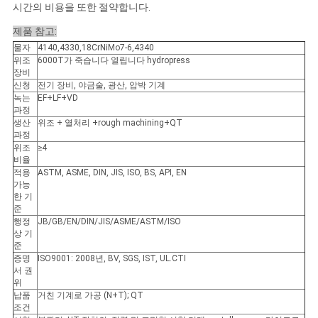
시간의 비용을 또한 절약합니다.
제품 참고:
물자
4140,4330,18CrNiMo7-6,4340
위조
6000T가 죽습니다 열립니다 hydropress
장비
신청
전기 장비, 야금술, 광산, 압박 기계
녹는
EF+LF+VD
과정
생산
위조 + 열처리 +rough machining+QT
과정
위조
≥4
비율
적용
ASTM, ASME, DIN, JIS, ISO, BS, API, EN
가능
한 기
준
행정
JB/GB/EN/DIN/JIS/ASME/ASTM/ISO
상 기
준
증명
ISO9001: 2008년, BV, SGS, IST, UL.CTI
서 권
위
납품
거친 기계로 가공 (N+T); QT
조건