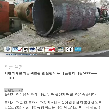
품
질
관
리
사
이
트
제품 설명
거친 기계로 가공 위조된 관 실린더 두 배 플랜지 배럴 5000mm
맵
6000T
간단한 묘사:
PRIVACY
플랜지 관 이음쇠, 단계 배럴, 두 배 플랜지 배럴, 관은 죽습니다
POLICY
플랜지 판, 과정, 플랜지 판을 위조하는 형에 의해 배럴 몸에서 높은
필요조건을 가진 배럴 유형 위조는 직접. 위조되고, 따라서 원료 및