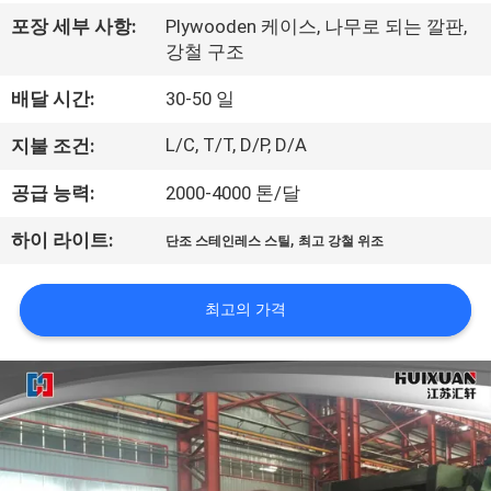
리
포장 세부 사항:
Plywooden 케이스, 나무로 되는 깔판,
강철 구조
에
배달 시간:
30-50 일
대
L/C, T/T, D/P, D/A
지불 조건:
하
공급 능력:
2000-4000 톤/달
여
,
하이 라이트:
단조 스테인레스 스틸
최고 강철 위조
공
최고의 가격
장
여
행