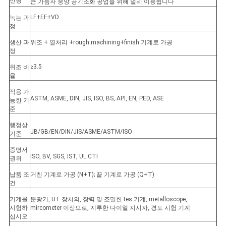
신청
큰 가늠자 중앙 공기조화 공업을 위해 널리 이용됩니다
LF+EF+VD
녹는 과
정
생산 과
위조 + 열처리 +rough machining+finish 기계로 가공
정
≥3.5
위조 비
율
적용 가
ASTM, ASME, DIN, JIS, ISO, BS, API, EN, PED, ASE
능한 기
준
행정상
JB/GB/EN/DIN/JIS/ASME/ASTM/ISO
기준
증명서
ISO, BV, SGS, IST, UL.CTI
권위
납품 조
거친 기계로 가공 (N+T); 끝 기계로 가공 (Q+T)
건
기계를
분광기, UT 장치의, 장력 및 조밀한 tes 기계, metalloscope,
시험하
mircometer 이상으로, 지루한 다이얼 지시자, 경도 시험 기계
십시오