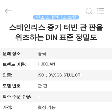
©
2016
-
2026
JIANGSU
단조 스테인레스 스틸
HUI
XUAN
NEW
스테인리스 증기 터빈 관 판을
집
ENERGY
EQUIPMENT
CO.,LTD.
위조하는 DIN 표준 정밀도
All
Rights
제
Reserved.
품
원래 장소:
중국
HUIXUAN
브랜드 이름:
동
인증:
ISO，BV,SGS,IST,UL.CTI
영
모델 번호:
관 판
상
1
최소 주문 수량:
가격:
협상 가능
우