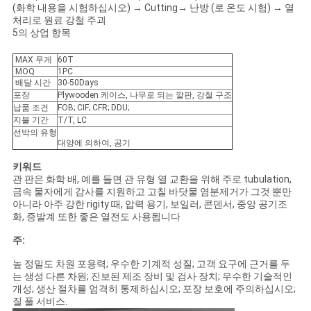
(화학 내용을 시험하십시오) → Cutting→ 난방 (로 온도 시험) → 열
처리로 원료 강철 주괴
5의 상업 항목
MAX 무게
60T
MOQ
1PC
배달 시간
30-50Days
포장
Plywooden 케이스, 나무로 되는 깔판, 강철 구조
납품 조건
FOB; CIF; CFR; DDU;
지불 기간
T/T, LC
선박의 유형
대양에 의하여, 공기
키워드
관 판은 화학 배, 예를 들면 관 유형 열 교환을 위해 주로 tubulation,
금속 물자에게 감사를 지원하고 고칠 바닷물 염분제거가 그것 뿐만
아니라 아주 강한 rigity 때, 압력 용기, 보일러, 콘덴서, 중앙 공기조
화, 증발계 또한 좋은 열전도 사용됩니다
주:
높 정밀도 차원 포용력; 우수한 기계적 성질; 고객 요구에 근거를 두
는 생성 다른 차원; 진보된 제조 장비 및 검사 장치; 우수한 기술적인
개성; 생산 절차를 엄격히 통제하십시오; 포장 보호에 주의하십시오;
질 풀 서비스.