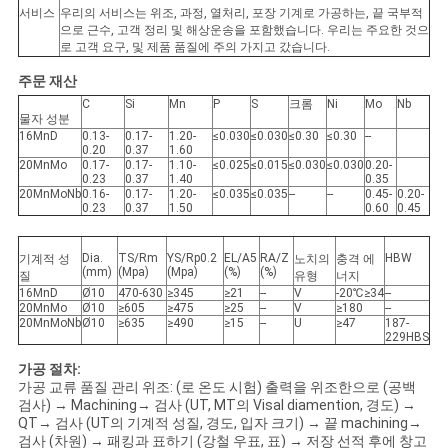
서비스
우리의 서비스는 위조, 과정, 열처리, 포장 기계로 가공하는, 끝 국부적
으로 근수, 고객 정리 및 해상운송을 포함했습니다. 우리는 주요한 것으
로 고객 요구, 및 제품 품질에 주의 가지고 갔습니다.
주문 재산
C
Si
Mn
P
S
크롬
Ni
Mo
Nb
물자 성분
16MnD
0.13-
0.17-
1.20-
≤0.030
≤0.030
≤0.30
≤0.30
--
0.20
0.37
1.60
20MnMo
0.17-
0.17-
1.10-
≤0.025
≤0.015
≤0.030
≤0.030
0.20-
0.23
0.37
1.40
0.35
20MnMoNb
0.16-
0.17-
1.20-
≤0.035
≤0.035
--
--
0.45-
0.20-
0.23
0.37
1.50
0.60
0.45
Dia.
TS/Rm
YS/Rp0.2
EL/A5
RA/Z
HBW
기계적 성
노치의
충격 에
(mm)
(Mpa)
(Mpa)
(%)
(%)
질
유형
너지
16MnD
Ø10
470-630
≥345
≥21
--
V
-20℃≥34
--
20MnMo
Ø10
≥605
≥475
≥25
--
V
≥180
--
20MnMoNb
Ø10
≥635
≥490
≥15
--
U
≥47
187-
229HBS
가공 절차:
가공 교류 품질 관리 위조: (로 온도 시험) 출력을 위조한으로 (공백
검사) → Machining→ 검사 (UT, MT의 Visal diamention, 경도) →
QT→ 검사 (UT의 기계적 성질, 경도, 입자 크기) → 끝 machining→
검사 (차원) → 패킹과 표하기 (강철 우표, 표) → 저장 선적 후에 창고