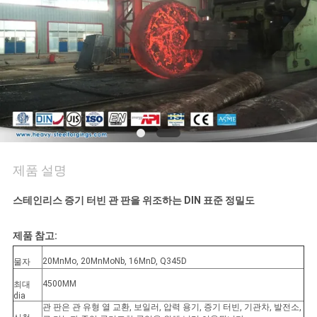
품
질
관
리
사
이
제품 설명
트
스테인리스 증기 터빈 관 판을 위조하는 DIN 표준 정밀도
맵
제품 참고:
20MnMo, 20MnMoNb, 16MnD, Q345D
PRIVACY
물자
4500MM
최대
POLICY
dia
관 판은 관 유형 열 교환, 보일러, 압력 용기, 증기 터빈, 기관차, 발전소,