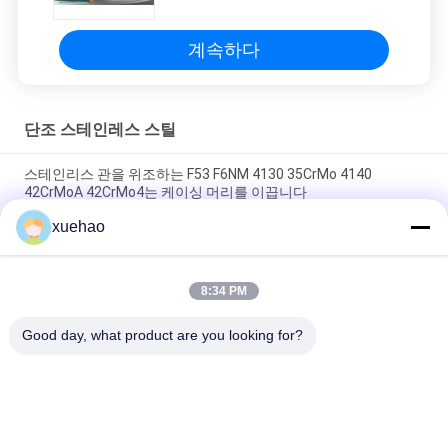
계속하다
단조 스테인레스 스틸
스테인리스 관을 위조하는 F53 F6NM 4130 35CrMo 4140
42CrMoA 42CrMo4는 케이싱 머리를 이끕니다
xuehao
공 벨브는 덮개 스테인리스 위조 A105 LF2 F304 304L F316 316L
F51 F53를 용접했습니다
8:34 PM
탄소 강철 위조 부질간은 ASME 압력 용기 위조한 원판을 분해합
니다
Good day, what product are you looking for?
모든
무거운 강철 단조
차축 갱구 위조