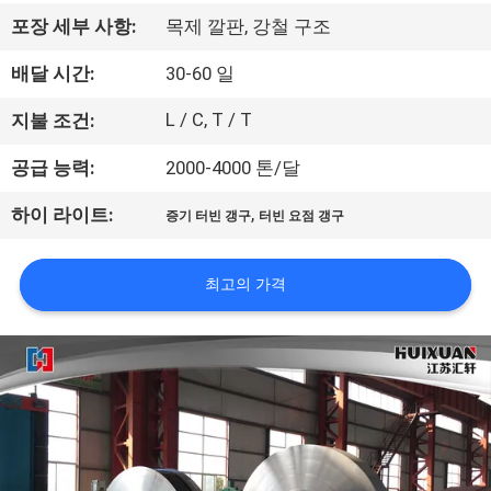
리
포장 세부 사항:
목제 깔판, 강철 구조
에
배달 시간:
30-60 일
대
L / C, T / T
지불 조건:
하
공급 능력:
2000-4000 톤/달
여
,
하이 라이트:
증기 터빈 갱구
터빈 요점 갱구
공
최고의 가격
장
여
행