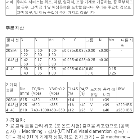
서비
우리의 서비스는 위조, 과정, 열처리, 포장 기계로 가공하는, 끝 국부적으
스
로 근수, 고객 정리 및 해상운송을 포함했습니다. 우리는 주요한 것으로
고객 요구, 및 제품 품질에 주의 가지고 갔습니다.
주문 재산
물자 성
C
Si
Mn
P
S
크롬
Ni
Mo
다른 사
분
람
20SiMn
0.16-
0.60-
1.00-
≤0.035
≤0.035
≤0.30
≤0.30
--
-
0.22
0.80
1.30
1045년
0.42-
0.17-
0.50-
≤0.035
≤0.035
≤0.25
≤0.30
--
0.50
0.37
0.80
4140
0.38-
0.15-
0.75-
≤0.035
≤0.040
0.80-
-
0.15-
--
0.43
0.35
1.00
1.10
0.25
기계적
Dia.
TS/Rm
YS/Rp0.2
EL/A5
RA/Z
HBW
노치의
충격 에
성질
(mm)
(Mpa)
(Mpa)
(%)
(%)
유형
너지
20SiMn
Ø15
≥450
≥255
≥14
--
U
≥39
1045년
Ø25
≥600
≥355
≥16
≥40
V
≥39
≤229HBS
4140
Ø10
740~1000
450~850
≥12
≥25
V
≥40
≤250HBS
가공 절차:
가공 교류 품질 관리 위조: (로 온도 시험) 출력을 위조한으로 (공백
검사) → Machining→ 검사 (UT, MT의 Visal diamention, 경도) →
QT→ 검사 (UT의 기계적 성질, 경도, 입자 크기) → 끝 machining→