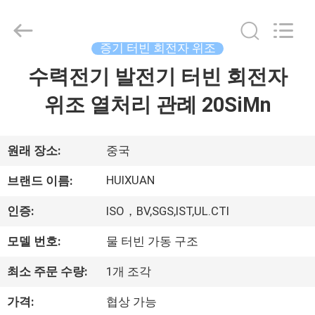
©
2016
-
2026
JIANGSU
증기 터빈 회전자 위조
HUI
XUAN
NEW
수력전기 발전기 터빈 회전자
집
ENERGY
EQUIPMENT
CO.,LTD.
위조 열처리 관례 20SiMn
All
Rights
제
Reserved.
품
원래 장소:
중국
HUIXUAN
브랜드 이름:
동
인증:
ISO，BV,SGS,IST,UL.CTI
영
모델 번호:
물 터빈 가동 구조
상
최소 주문 수량:
1개 조각
가격:
협상 가능
우