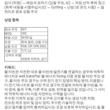
검사 (차원) → 패킹과 표하기 (강철 우표, 표) → 저장 선적 후에 창고
(화학 내용을 시험하십시오) → Cutting→ 난방 (로 온도 시험) → 열
처리로 원료 강철 주괴
상업 항목
최대 무게
50T
MOQ
1PC
배달 시간
30-50 일
포장
목제 깔판, 강철 구조
납품 조건
FOB; CIF; CFR; DDU;
지불 기간
T/T, LC
선박의 유형
대양에 의하여, 공기
키워드:
물 터빈은 자전한 대로 물 터빈에 발전기를 연결하는 경우에 역학적
에너지로 well.transfter 물 에너지 foring 각종 유형 물 터빈 주요 갱
구, 물 터빈 주요 갱구는 수력 전기 전기 임명의 핵심 분야, 이용합니
다 전기 에너지로 물 터빈 주요 갱구의 연결에 의하여 물 터빈을, 자
석 멍에, 돌격 구획, 다른 주요 성분, 전력을 일으킬 것입니다, 그 사이
에 역학적 에너지 이동 자전하는 수력을 입니다
우수한 기계적 성질; 고객 요구에 근거를 두는 생성 다른 차원;
진보된 제조 장비 및 검사 장치; 우수한 기술적인 개성;
생산 절차를 엄격히 통제하십시오; 포장 보호에 주의하십시오; 질 풀