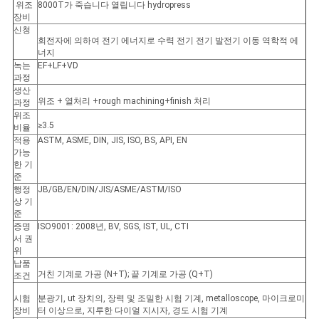
위조
8000T가 죽습니다 열립니다 hydropress
장비
신청
회전자에 의하여 전기 에너지로 수력 전기 전기 발전기 이동 역학적 에
너지
녹는
EF+LF+VD
과정
생산
위조 + 열처리 +rough machining+finish 처리
과정
위조
≥3.5
비율
적용
ASTM, ASME, DIN, JIS, ISO, BS, API, EN
가능
한 기
준
행정
JB/GB/EN/DIN/JIS/ASME/ASTM/ISO
상 기
준
증명
ISO9001: 2008년, BV, SGS, IST, UL, CTI
서 권
위
납품
거친 기계로 가공 (N+T); 끝 기계로 가공 (Q+T)
조건
시험
분광기, ut 장치의, 장력 및 조밀한 시험 기계, metalloscope, 마이크로미
장비
터 이상으로, 지루한 다이얼 지시자, 경도 시험 기계