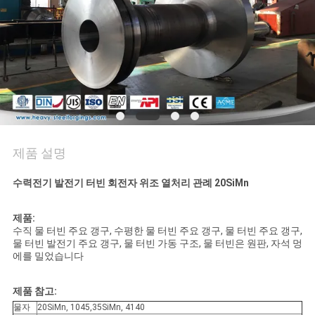
품
질
관
리
사
제품 설명
이
수력전기 발전기 터빈 회전자 위조 열처리 관례 20SiMn
트
맵
제품:
수직 물 터빈 주요 갱구, 수평한 물 터빈 주요 갱구, 물 터빈 주요 갱구,
물 터빈 발전기 주요 갱구, 물 터빈 가동 구조, 물 터빈은 원판, 자석 멍
에를 밀었습니다
PRIVACY
POLICY
제품 참고:
물자
20SiMn, 1045,35SiMn, 4140