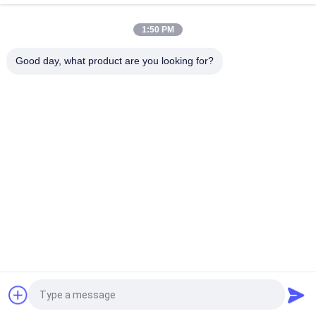
최고 강철 증기 터빈 회전자 위조, 기계적인 바람 터빈 요점 갱구
1:50 PM
전력 발전기 로터 가조 틈이 열 안정성 테스트
Good day, what product are you looking for?
모든
무거운 강철 단조
차축 갱구 위조
장치 공백 위조
단조 강철 플랜지
위조된 실린더
열처리 위조
죽습니다 여십시오 
합금 철강 단조
위조
견적 요청