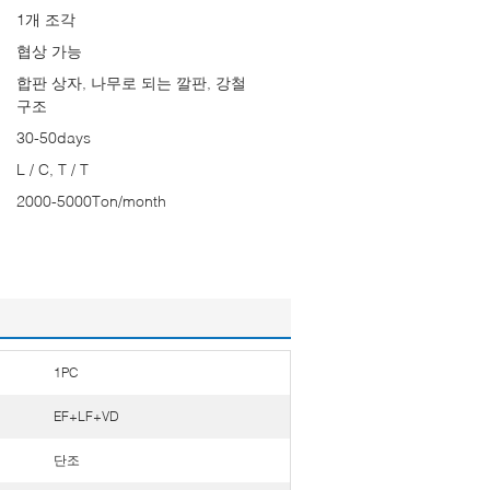
1개 조각
협상 가능
합판 상자, 나무로 되는 깔판, 강철
구조
30-50days
L / C, T / T
2000-5000Ton/month
1PC
EF+LF+VD
단조