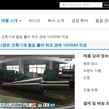
Sea
제품 소개
비디오
회사 소개
공장 투어
품질 관
 건축기계 붐빔 롤러 위조 관례 1500MM 직경
시멘트 건축기계 붐빔 롤러 위조 관례 1500MM 직경
제품 상세 정보
원래 장소:
브랜드 이름:
인증:
모델 번호:
결제 및 배송 조