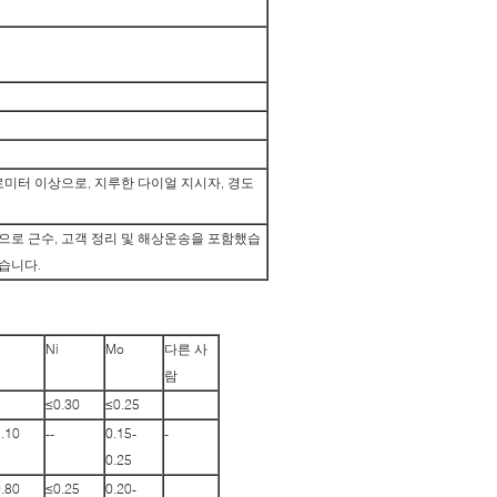
마이크로미터 이상으로, 지루한 다이얼 지시자, 경도
적으로 근수, 고객 정리 및 해상운송을 포함했습
갔습니다.
Ni
Mo
다른 사
람
≤0.30
≤0.25
1.10
--
0.15-
-
0.25
0.80
≤0.25
0.20-