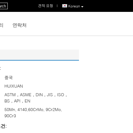
견적 요청
|
rch
Korean
리
연락처
:
중국
HUIXUAN
ASTM，ASME，DIN，JIS，ISO，
BS，API，EN
50Mn, 4140,60CrMo, 9Cr2Mo,
90Cr3
건: