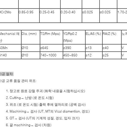
9Cr2Mo
0.85-0.95
0.25-0.45
0.20-0.40
≤0.025
≤0.025
1.70-
Mechanial 재
Dia. (mm)
TS/Rm (Mpa)
YS/Rp0.2
EL/A5 (%)
RA/Z (%)
노
산
(Mpa)
50Mn
Ø10
≥645
≥390
≥13
≥40
V
4140
Ø10
740~1000
450~850
≥12
≥25
V
가공 절차:
가공 교류 품질 관리 위조:
창고로 원료 강철 주괴 (화학 내용을 시험하십시오)
Cutting→ 난방 (로 온도 시험)
위조 (로 온도 시험) 출력 후에 열처리로 (공백 검사)
Machining→ 검사 (UT, MT의 Visal diamention, 경도)
QT→ 검사 (UT의 기계적 성질, 경도, 입자 크기)
끝 machining→ 검사 (차원)