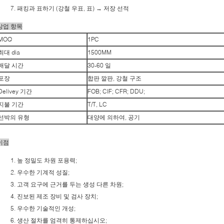
패킹과 표하기 (강철 우표, 표) → 저장 선적
상업 항목
MOQ
1PC
최대 dia
1500MM
배달 시간
30-60 일
포장
합판 깔판, 강철 구조
Delivey 기간
FOB; CIF; CFR; DDU;
지불 기간
T/T, LC
선박의 유형
대양에 의하여, 공기
이점
높 정밀도 차원 포용력;
우수한 기계적 성질;
고객 요구에 근거를 두는 생성 다른 차원;
진보된 제조 장비 및 검사 장치;
우수한 기술적인 개성;
생산 절차를 엄격히 통제하십시오;