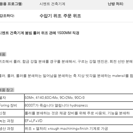
응용 프로그램:
시멘트 건축기계
난방 처리:
수압기 위조
주문 위조
강조하다:
,
시멘트 건축기계 붐빔 롤러 위조 관례 1500MM 직경
제품:
위조해서 롤러, 합금 강철 분쇄롤 갱구를 분쇄해서, 구르는 강철 엔진은, 회전 선반 분
롤러, 롤러, 롤러를 분쇄하는 밀어남을 분쇄하는 축 지상 빗각을 분쇄하는 materail를
제품 참고:
물자
50Mn, 4140,60CrMo, 9Cr2Mo, 90Cr3
Foring 장비
8000T가 죽습니다 열립니다 hydropress
신청
롤러를 분쇄하는 것은 채광 장비를 위해 주로 사용되, 기능을 분쇄하
녹는 과정
EF+LF+VD
생산 과정
위조 + 열처리 +rough machining+finish 기계로 가공