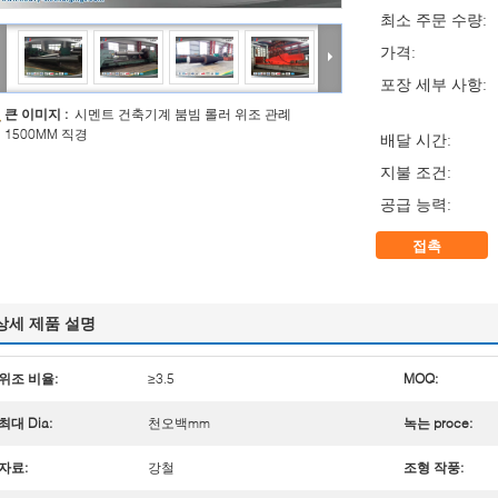
최소 주문 수량:
가격:
포장 세부 사항:
큰 이미지 :
시멘트 건축기계 붐빔 롤러 위조 관례
1500MM 직경
배달 시간:
지불 조건:
공급 능력:
접촉
상세 제품 설명
위조 비율:
≥3.5
MOQ:
최대 Dia:
천오백mm
녹는 proce:
자료:
강철
조형 작풍: