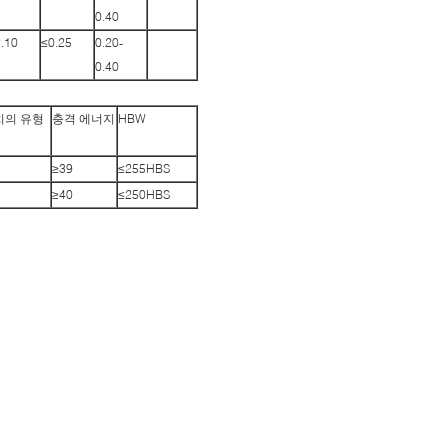
0.40
2.10
≤0.25
0.20-
0.40
치의 유형
충격 에너지
HBW
≥39
≤255HBS
≥40
≤250HBS