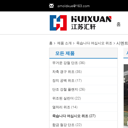
arnoldxue@163.com
홈
시멘트
홈
제품 소개
죽습니다 여십시오 위조
모든 제품
무거운 강철 단조
(36)
차축 갱구 위조
(35)
장치 공백 위조
(17)
단조 강철 플랜지
(26)
위조된 실린더
(22)
열처리 위조
(14)
죽습니다 여십시오 위조
(27)
합금 철강 단조
(22)