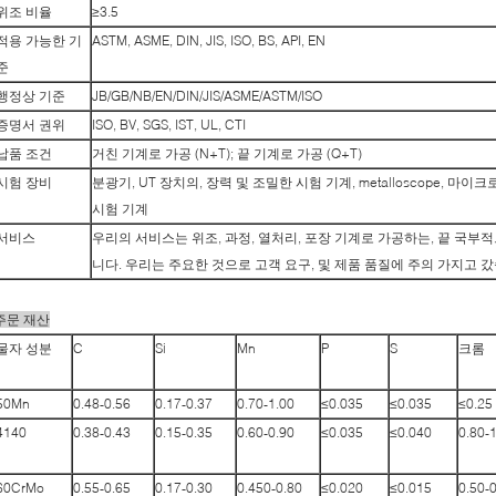
위조 비율
≥3.5
적용 가능한 기
ASTM, ASME, DIN, JIS, ISO, BS, API, EN
준
행정상 기준
JB/GB/NB/EN/DIN/JIS/ASME/ASTM/ISO
증명서 권위
ISO, BV, SGS, IST, UL, CTI
납품 조건
거친 기계로 가공 (N+T); 끝 기계로 가공 (Q+T)
시험 장비
분광기, UT 장치의, 장력 및 조밀한 시험 기계, metalloscope, 
시험 기계
서비스
우리의 서비스는 위조, 과정, 열처리, 포장 기계로 가공하는, 끝 국부
니다. 우리는 주요한 것으로 고객 요구, 및 제품 품질에 주의 가지고 
주문 재산
물자 성분
C
Si
Mn
P
S
크롬
50Mn
0.48-0.56
0.17-0.37
0.70-1.00
≤0.035
≤0.035
≤0.25
4140
0.38-0.43
0.15-0.35
0.60-0.90
≤0.035
≤0.040
0.80-
60CrMo
0.55-0.65
0.17-0.30
0.450-0.80
≤0.020
≤0.015
0.50-