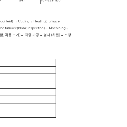
U
≥47
187-229HBS
content) → Cutting→ Heating(Furnace
ge the furnace(blank inspection)→ Machining→
딱딱함, 곡물 크기)→ 최종 가공→ 검사 (차원)→ 포장