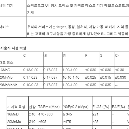
시험 기계
스펙트로그,UT 장치,트랙스 및 컴팩트 테스트 기계,메탈로스코프,
기계
서비스
우리의 서비스에는 forges, 공정, 열처리, 마감 가공, 패키지, 지역
리는 고객의 요구사항을 가장 중요하게 생각했어요., 그리고 제품의
3사용자 지정 속성
C
네
원
P
S
Cr
재료 요소
16MnD
0.13-0.20
0.17-037
1.20-1.60
≤0.030
≤0.030
≤0.30
20MnMo
0.17-023
0.17-037
10.10-1.40
≤0.025
≤0.015
≤0.030
20MnMoNb
0.16-0.23
0.17-037
1.20-1.50
≤0.035
≤0.035
--
기계적 특성
젠장.
TS/Rm ((Mpa)
YS/Rp0.2 ((Mpa)
EL/A5 ((%)
RA/Z(%)
16MnD
Ø10
470~630
≥ 345
≥21
--
20MnMo
Ø10
≥605
≥475
≥25
--