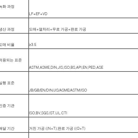
녹화 과정
LF+EF+VD
생산 과정
도매+열처리+무료 가공+완료 가공
도매 비율
≥3.5
적용되는 표준
ASTM,ASME,DIN,JIS,ISO,BS,API,EN,PED,ASE
실행 표준
JB/GB/EN/DIN/JIS/ASME/ASTM/ISO
인증 기관
ISO,BV,SGS,IST,UL.CTI
배달 기간
거친 가공 ((N+T);완료 가공 ((Q+T)