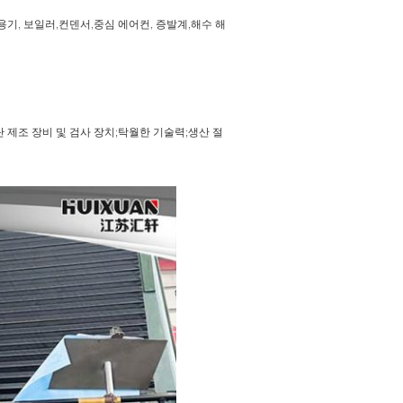
용기, 보일러,컨덴서,중심 에어컨, 증발계,해수 해
단 제조 장비 및 검사 장치;탁월한 기술력;생산 절