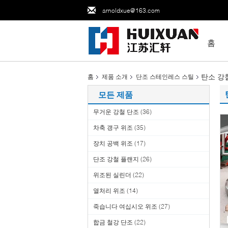
arnoldxue@163.com
홈
탄소 강
홈
제품 소개
단조 스테인레스 스틸
모든 제품
무거운 강철 단조
(36)
차축 갱구 위조
(35)
장치 공백 위조
(17)
단조 강철 플랜지
(26)
위조된 실린더
(22)
열처리 위조
(14)
죽습니다 여십시오 위조
(27)
합금 철강 단조
(22)