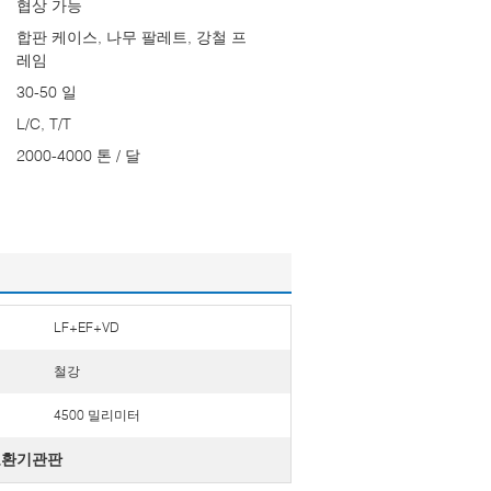
협상 가능
합판 케이스, 나무 팔레트, 강철 프
레임
30-50 일
L/C, T/T
2000-4000 톤 / 달
LF+EF+VD
철강
4500 밀리미터
교환기관판