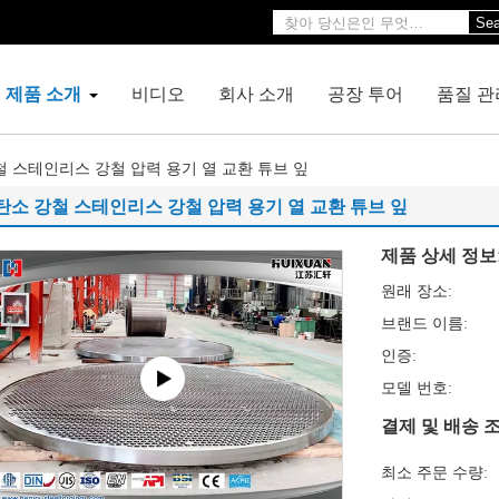
Sea
제품 소개
비디오
회사 소개
공장 투어
품질 관
철 스테인리스 강철 압력 용기 열 교환 튜브 잎
탄소 강철 스테인리스 강철 압력 용기 열 교환 튜브 잎
제품 상세 정보
원래 장소:
브랜드 이름:
인증:
모델 번호:
결제 및 배송 조
최소 주문 수량: