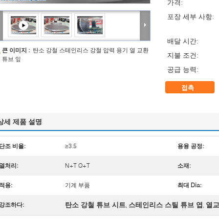
가격:
포장 세부 사항:
배달 시간:
큰 이미지 :
탄소 강철 스테인리스 강철 압력 용기 열 교환
지불 조건:
튜브 잎
공급 능력:
접촉
상세 제품 설명
단조 비율:
≥3.5
용융 공정:
열처리:
N+T Q+T
소재:
적용:
기계 부품
최대 Dia:
탄소 강철 튜브 시트
스테인리스 스틸 튜브 엽
열
강조하다:
,
,