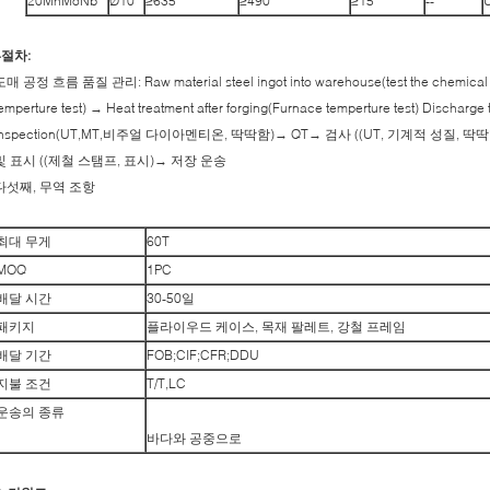
20MnMoNb
Ø10
≥635
≥490
≥15
--
4절차:
도매 공정 흐름 품질 관리: Raw material steel ingot into warehouse(test the chemical 
emperture test) → Heat treatment after forging(Furnace temperture test) Dischar
Inspection(UT,MT,비주얼 다이아멘티온, 딱딱함)→ QT→ 검사 ((UT, 기계적 성질, 
및 표시 ((제철 스탬프, 표시)→ 저장 운송
다섯째, 무역 조항
최대 무게
60T
MOQ
1PC
배달 시간
30-50일
패키지
플라이우드 케이스, 목재 팔레트, 강철 프레임
배달 기간
FOB;CIF;CFR;DDU
지불 조건
T/T,LC
운송의 종류
바다와 공중으로