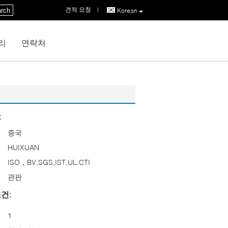
견적 요청
|
rch
Korean
리
연락처
:
중국
HUIXUAN
ISO，BV,SGS,IST,UL.CTI
관판
건:
1