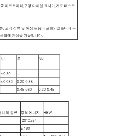
외쪽 미르코미터,구멍 다이얼 표시기,거도 테스트
 물류, 고객 정류 및 해상 운송이 포함되었습니다.우
 품질에 관심을 기울입니다.
니
모
Nb
≤0.30
--
≤0.030
0.20-0.35
--
0.45-060
0.20-0.45
톱니의 종류
충격 에너지
HBW
V
-20°C≥34
--
V
≥ 180
--