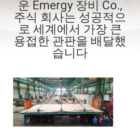
운 Emergy 장비 Co.,
리
주식 회사는 성공적으
에
로 세계에서 가장 큰
대
용접한 관판을 배달했
하
습니다
여
공
장
여
행