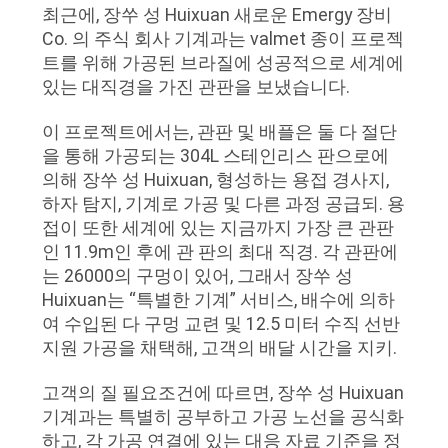
품
최근에, 장쑤 성 Huixuan 새로운 Emergy 장비
질
Co. 의 주식 회사 기계과는 valmet 종이 프로젝
트를 위해 가공된 브라질에 성공적으로 세계에
관
있는 대직경을 가진 관판을 보냈습니다.
리
이 프로젝트에서는, 관판 및 배플은 둘 다 절단
을 통해 가공되는 304L 스테인리스 판으로에
의해 장쑤 성 Huixuan, 형성하는 용접 경사지,
사
하자 탐지, 기계로 가공 및 다른 과정 공급되. 용
이
접이 또한 세계에 있는 지금까지 가장 큰 관판
인 11.9m인 후에 관 판의 최대 직경. 각 관판에
트
는 26000의 구멍이 있어, 그래서 장쑤 성
Huixuan는 “특별한 기계” 서비스, 배수에 의하
맵
여 수입된 다 구멍 교련 및 12.5 미터 수직 선반
지원 가공을 채택해, 고객의 배달 시간을 지키.
PRIVACY
고객의 질 필요조건에 따르면, 장쑤 성 Huixuan
POLICY
기계과는 특별히 공부하고 가공 노선을 공식화
하고, 각 가공 연결에 있는 대응 자료 기준을 정