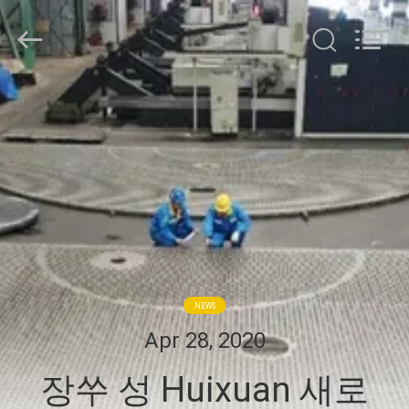
©
2016
-
2026
JIANGSU
HUI
XUAN
NEW
집
ENERGY
EQUIPMENT
CO.,LTD.
All
Rights
제
Reserved.
품
동
영
NEWS
상
Apr 28, 2020
장쑤 성 Huixuan 새로
우