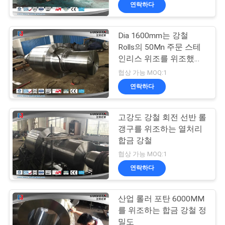
연락하다
리
에
Dia 1600mm는 강철
Rolls의 50Mn 주문 스테
대
인리스 위조를 위조했습
니다
하
협상 가능 MOQ:1
연락하다
여
고강도 강철 회전 선반 롤
공
갱구를 위조하는 열처리
합금 강철
장
협상 가능 MOQ:1
여
연락하다
행
산업 롤러 포탄 6000MM
를 위조하는 합금 강철 정
밀도