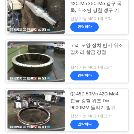
42CrMo 35CrMo 갱구 목
록, 위조된 강철 갱구 기
계 부속품
협상 가능 MOQ:1개 조각
연락하다
고리 모양 장치 반지 위조
열처리 합금 강철
협상 가능 MOQ:1개 조각
연락하다
Q345D 50Mn 42CrMo4
합금 강철 위조 Dia
9000MM 돌리기 방위
협상 가능 MOQ:1개 조각
연락하다