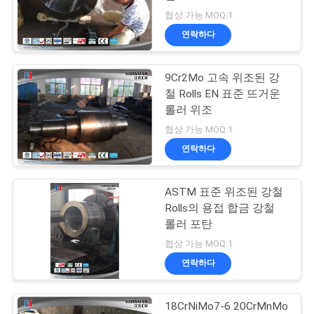
품
협상 가능 MOQ:1
질
연락하다
관
9Cr2Mo 고속 위조된 강
리
철 Rolls EN 표준 뜨거운
롤러 위조
사
협상 가능 MOQ:1
연락하다
이
트
ASTM 표준 위조된 강철
Rolls의 용접 합금 강철
맵
롤러 포탄
협상 가능 MOQ:1
PRIVACY
연락하다
POLICY
18CrNiMo7-6 20CrMnMo