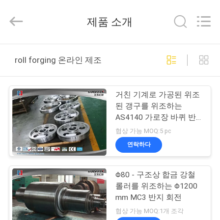
©
2016
-
제품 소개
2026
JIANGSU
HUI
XUAN
NEW
집
ENERGY
roll forging 온라인 제조
EQUIPMENT
CO.,LTD.
All
Rights
제
Reserved.
거친 기계로 가공된 위조
품
된 갱구를 위조하는
AS4140 가로장 바퀴 반
지 회전
협상 가능 MOQ:5 pc
동
연락하다
영
Φ80 - 구조상 합금 강철
상
롤러를 위조하는 Φ1200
mm MC3 반지 회전
우
협상 가능 MOQ:1개 조각