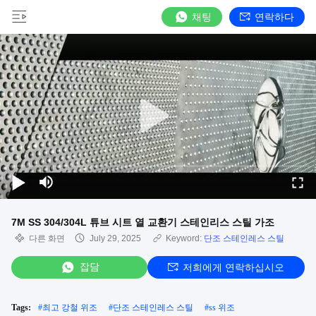
채팅
연락하다
7M SS 304/304L 튜브 시트 열 교환기 스테인리스 스틸 가조
다른 화면
July 29, 2025
Keyword:
단조 스테인레스 스틸
잡담
저희에게 연락하십시오
Tags:
#
최고 강철 위조
#
단조 스테인레스 스틸
#
ss 위조