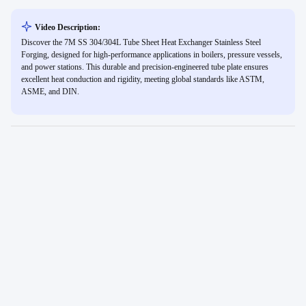
Video Description:
Discover the 7M SS 304/304L Tube Sheet Heat Exchanger Stainless Steel
Forging, designed for high-performance applications in boilers, pressure vessels,
and power stations. This durable and precision-engineered tube plate ensures
excellent heat conduction and rigidity, meeting global standards like ASTM,
ASME, and DIN.