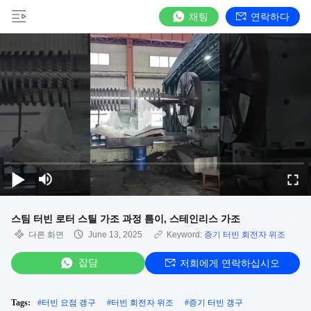
채팅
연락하다
스팀 터빈 로터 스틸 가조 과정 틈이, 스테인리스 가조
다른 화면
June 13, 2025
Keyword:
증기 터빈 회전자 위조
잡담
저희에게 연락하십시오
Tags:
#
터빈 요점 갱구
#
터빈 회전자 위조
#
증기 터빈 갱구